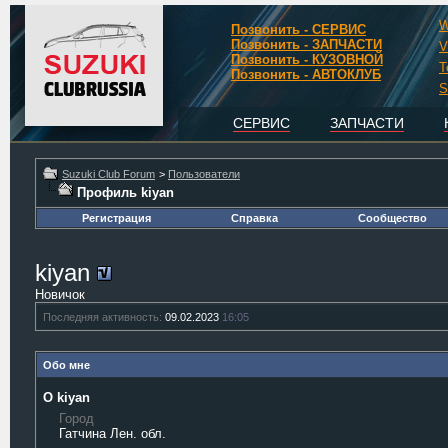
W
Позвонить - СЕРВИС
Позвонить - ЗАПЧАСТИ
V
Позвонить - КУЗОВНОЙ
T
Позвонить - АВТОКЛУБ
S
СЕРВИС
ЗАПЧАСТИ
Suzuki Club Forum
>
Пользователи
Профиль kiyan
Регистрация
Справка
Сообщество
kiyan
Новичок
Последняя активность:
09.02.2023
16:05
Обо мне
О kiyan
Город
Гатчина Лен. обл.