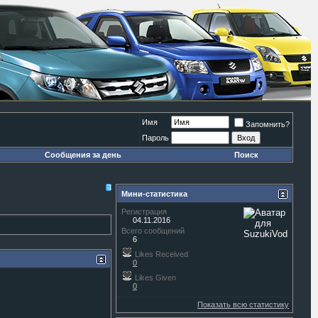
Имя
Запомнить?
Пароль
Сообщения за день
Поиск
Мини-статистика
Регистрация
04.11.2016
Всего сообщений
6
Likes Received
0
Likes Given
0
Показать всю статистику