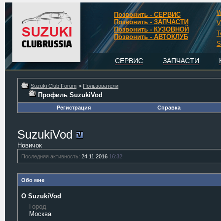
W
Позвонить - СЕРВИС
Позвонить - ЗАПЧАСТИ
V
Позвонить - КУЗОВНОЙ
T
Позвонить - АВТОКЛУБ
S
СЕРВИС
ЗАПЧАСТИ
Suzuki Club Forum
>
Пользователи
Профиль SuzukiVod
Регистрация
Справка
SuzukiVod
Новичок
Последняя активность:
24.11.2016
16:32
Обо мне
О SuzukiVod
Город
Москва