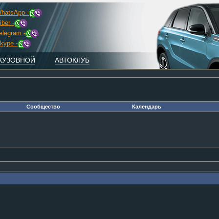
hatsApp -
iber -
elegram -
kype -
КУЗОВНОЙ
АВТОКЛУБ
Сообщество
Календарь