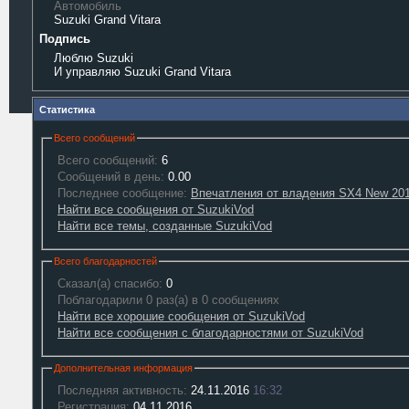
Автомобиль
Suzuki Grand Vitara
Подпись
Люблю Suzuki
И управляю Suzuki Grand Vitara
Статистика
Всего сообщений
Всего сообщений:
6
Сообщений в день:
0.00
Последнее сообщение:
Впечатления от владения SX4 New 2013
Найти все сообщения от SuzukiVod
Найти все темы, созданные SuzukiVod
Всего благодарностей
Сказал(а) спасибо:
0
Поблагодарили 0 раз(а) в 0 сообщениях
Найти все хорошие сообщения от SuzukiVod
Найти все сообщения с благодарностями от SuzukiVod
Дополнительная информация
Последняя активность:
24.11.2016
16:32
Регистрация:
04.11.2016