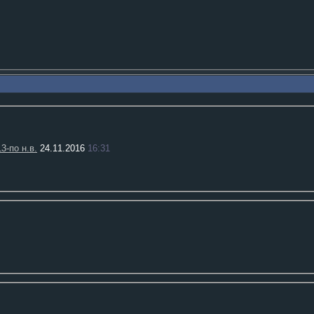
-по н.в.
24.11.2016
16:31