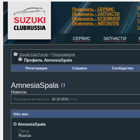
W
Позвонить - СЕРВИС
Позвонить - ЗАПЧАСТИ
V
Позвонить - КУЗОВНОЙ
T
Позвонить - АВТОКЛУБ
S
СЕРВИС
ЗАПЧАСТИ
Suzuki Club Forum
>
Пользователи
Профиль AmnesiaSpala
Регистрация
Справка
Сообщество
AmnesiaSpala
Новичок
Последняя активность:
10.10.2016
20:42
Обо мне
О AmnesiaSpala
Город
Russia