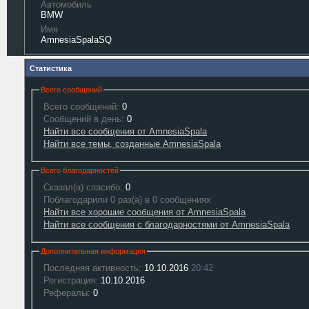
Автомобиль
BMW
Имя
AmnesiaSpalaSQ
Статистика
Всего сообщений
Всего сообщений:
0
Сообщений в день:
0
Найти все сообщения от AmnesiaSpala
Найти все темы, созданные AmnesiaSpala
Всего благодарностей
Сказал(а) спасибо:
0
Поблагодарили 0 раз(а) в 0 сообщениях
Найти все хорошие сообщения от AmnesiaSpala
Найти все сообщения с благодарностями от AmnesiaSpala
Дополнительная информация
Последняя активность:
10.10.2016
20:42
Регистрация:
10.10.2016
Рефералы:
0