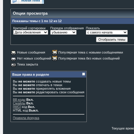
Опции просмотра
Показаны темы с 1 по 12 из 12
Критерий сортировки
Порядок отображения
Показать
Новые сообщения
Популярная тема с новыми сообщениями
Нет новых сообщений
Популярная тема без новых сообщений
Тема закрыта
Ваши права в разделе
Вы
не можете
создавать новые темы
Вы
не можете
отвечать в темах
Вы
не можете
прикреплять вложения
Вы
не можете
редактировать свои сообщения
BB коды
Вкл.
Смайлы
Вкл.
[IMG]
код
Вкл.
HTML код
Выкл.
Правила форума
Текущее врем