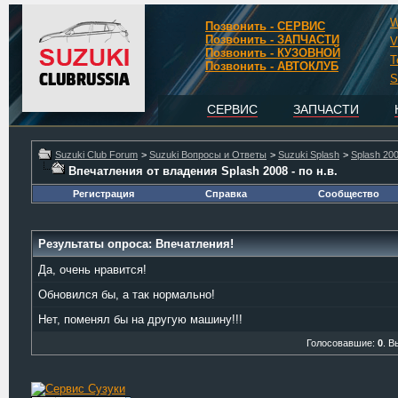
W
Позвонить - СЕРВИС
Позвонить - ЗАПЧАСТИ
V
Позвонить - КУЗОВНОЙ
T
Позвонить - АВТОКЛУБ
S
СЕРВИС
ЗАПЧАСТИ
Suzuki Club Forum
>
Suzuki Вопросы и Ответы
>
Suzuki Splash
>
Splash 200
Впечатления от владения Splash 2008 - по н.в.
Регистрация
Справка
Сообщество
Результаты опроса
: Впечатления!
Да, очень нравится!
Обновился бы, а так нормально!
Нет, поменял бы на другую машину!!!
Голосовавшие:
0
. В