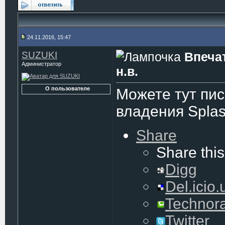
24.11.2016, 15:47
SUZUKI
Впечат
Администратор
н.в.
О пользователе
Можете тут пис
владения Splash
Share
Share this
Digg
Del.icio.
Technora
Twitter