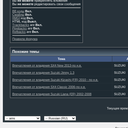
Вы
не можете
прикреплять вложения
Вы
не можете
редактировать свои сообщения
BB коды
Вкл.
Смайлы
Вкл.
[IMG]
код
Вкл.
HTML код
Выкл.
Trackbacks
are
Вкл.
Pingbacks
are
Вкл.
Refbacks
are
Вкл.
Правила форума
Похожие темы
Тема
Впечатления от владения SX4 New 2013-по н.в.
SUZUKI
Впечатления от владения Suzuki Jimny 1.3
SUZUKI
Впечатления от владения Suzuki Kizashi (FR) 2010 - по н.в.
SUZUKI
Впечатления от владения SX4 Classic 2006-по н.в.
SUZUKI
Впечатления от владения Suzuki Liana (ER) 2002-2008
SUZUKI
Текущее врем