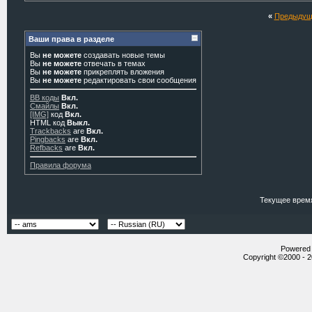
«
Предыдущ
Ваши права в разделе
Вы
не можете
создавать новые темы
Вы
не можете
отвечать в темах
Вы
не можете
прикреплять вложения
Вы
не можете
редактировать свои сообщения
BB коды
Вкл.
Смайлы
Вкл.
[IMG]
код
Вкл.
HTML код
Выкл.
Trackbacks
are
Вкл.
Pingbacks
are
Вкл.
Refbacks
are
Вкл.
Правила форума
Текущее врем
Powered b
Copyright ©2000 - 20