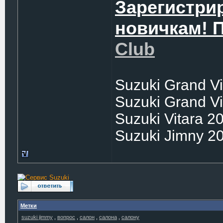
Зарегистри
новичкам! 
Club
Suzuki Grand Vi
Suzuki Grand Vi
Suzuki Vitara 2
Suzuki Jimny 2
Метки
suzuki jimmy
,
вопрос
,
салон
,
салона
,
салону