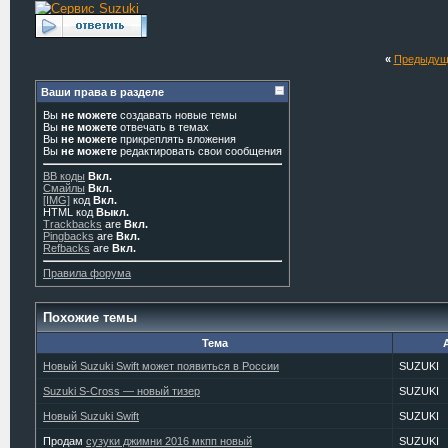
«
Предыдущ
Ваши права в разделе
Вы
не можете
создавать новые темы
Вы
не можете
отвечать в темах
Вы
не можете
прикреплять вложения
Вы
не можете
редактировать свои сообщения
BB коды
Вкл.
Смайлы
Вкл.
[IMG]
код
Вкл.
HTML код
Выкл.
Trackbacks
are
Вкл.
Pingbacks
are
Вкл.
Refbacks
are
Вкл.
Правила форума
Похожие темы
Тема
Новый Suzuki Swift может появиться в России
SUZUKI
Suzuki S-Cross — новый тизер
SUZUKI
Новый Suzuki Swift
SUZUKI
Продам
сузуки джимни 2016 мкпп новый
SUZUKI