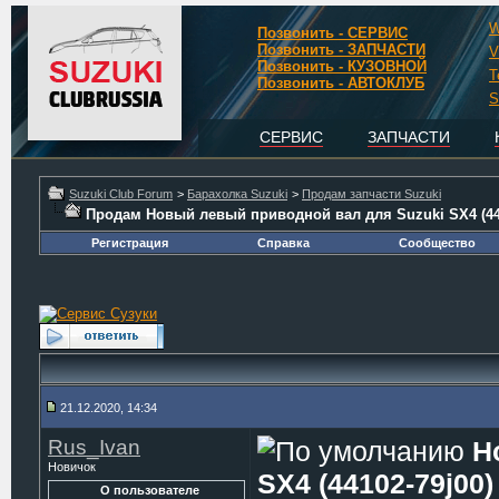
W
Позвонить - СЕРВИС
Позвонить - ЗАПЧАСТИ
V
Позвонить - КУЗОВНОЙ
T
Позвонить - АВТОКЛУБ
S
СЕРВИС
ЗАПЧАСТИ
Suzuki Club Forum
>
Барахолка Suzuki
>
Продам запчасти Suzuki
Продам Новый левый приводной вал для Suzuki SX4 (441
Регистрация
Справка
Сообщество
21.12.2020, 14:34
Rus_Ivan
Н
Новичок
SX4 (44102-79j00)
О пользователе