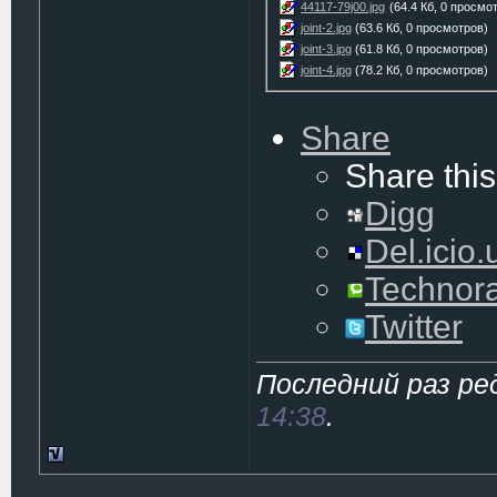
44117-79j00.jpg
(64.4 Кб, 0 просмо
joint-2.jpg
(63.6 Кб, 0 просмотров)
joint-3.jpg
(61.8 Кб, 0 просмотров)
joint-4.jpg
(78.2 Кб, 0 просмотров)
Share
Share this
Digg
Del.icio.
Technora
Twitter
Последний раз ре
14:38
.