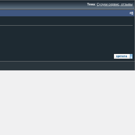
Тема
:
Сузуки сервис, отзывы
#
8