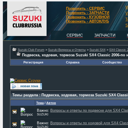
W
Позвонить - СЕРВИС
Позвонить - ЗАПЧАСТИ
V
Позвонить - КУЗОВНОЙ
T
Позвонить - АВТОКЛУБ
S
СЕРВИС
ЗАПЧАСТИ
Suzuki Club Forum
>
Suzuki Вопросы и Ответы
>
Suzuki SX4
>
SX4 Classic 
Подвеска, ходовая, тормоза Suzuki SX4 Classic 2006-по н
Регистрация
Справка
Сообщество
Темы раздела
: Подвеска, ходовая, тормоза Suzuki SX4 Classic
Тема
/
Автор
Важно:
Вопросы и ответы по подвеске для SX4 Class
SUZUKI
Важно:
Вопросы и ответы по ходовой для SX4 Class
SUZUKI