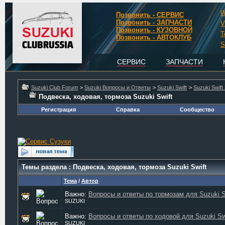
W
Позвонить - СЕРВИС
Позвонить - ЗАПЧАСТИ
V
Позвонить - КУЗОВНОЙ
T
Позвонить - АВТОКЛУБ
S
СЕРВИС
ЗАПЧАСТИ
Suzuki Club Forum
>
Suzuki Вопросы и Ответы
>
Suzuki Swift
>
Suzuki Swift 
Подвеска, ходовая, тормоза Suzuki Swift
Регистрация
Справка
Сообщество
Темы раздела
: Подвеска, ходовая, тормоза Suzuki Swift
Тема
/
Автор
Важно:
Вопросы и ответы по тормозам для Suzuki S
SUZUKI
Важно:
Вопросы и ответы по ходовой для Suzuki Sw
SUZUKI