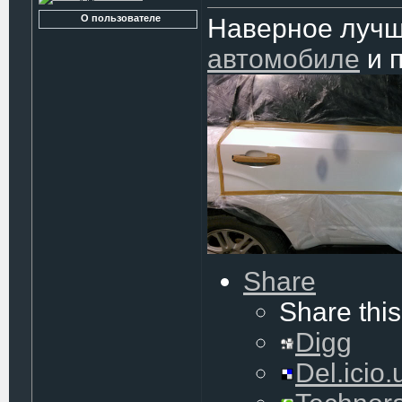
О пользователе
Наверное луч
автомобиле
и п
Share
Share this
Digg
Del.icio.