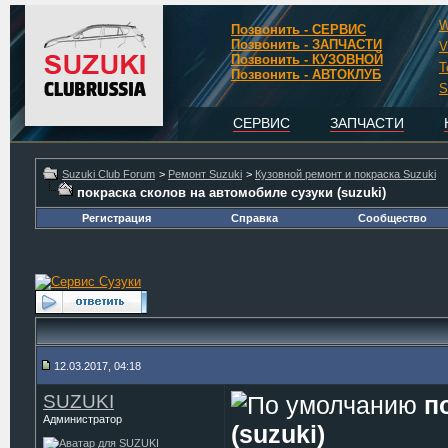
W
Позвонить - СЕРВИС
Позвонить - ЗАПЧАСТИ
V
Позвонить - КУЗОВНОЙ
T
Позвонить - АВТОКЛУБ
S
СЕРВИС
ЗАПЧАСТИ
Suzuki Club Forum
>
Ремонт Suzuki
>
Кузовной ремонт и покраска Suzuki
покраска сколов на автомобиле сузуки (suzuki)
Регистрация
Справка
Сообщество
12.03.2017, 04:18
SUZUKI
п
Администратор
(suzuki)