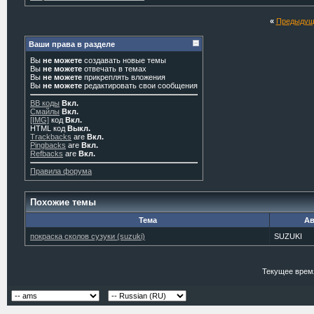
«
Предыдущ
Ваши права в разделе
Вы
не можете
создавать новые темы
Вы
не можете
отвечать в темах
Вы
не можете
прикреплять вложения
Вы
не можете
редактировать свои сообщения
BB коды
Вкл.
Смайлы
Вкл.
[IMG]
код
Вкл.
HTML код
Выкл.
Trackbacks
are
Вкл.
Pingbacks
are
Вкл.
Refbacks
are
Вкл.
Правила форума
Похожие темы
Тема
Ав
покраска сколов сузуки (suzuki)
SUZUKI
Текущее врем