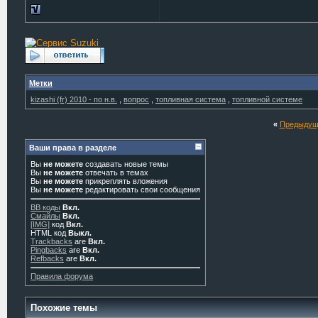
Метки
kizashi (fr) 2010 - по н.в.
,
вопрос
,
топливная система
,
топливной системе
«
Предыдущ
Ваши права в разделе
Вы
не можете
создавать новые темы
Вы
не можете
отвечать в темах
Вы
не можете
прикреплять вложения
Вы
не можете
редактировать свои сообщения
BB коды
Вкл.
Смайлы
Вкл.
[IMG]
код
Вкл.
HTML код
Выкл.
Trackbacks
are
Вкл.
Pingbacks
are
Вкл.
Refbacks
are
Вкл.
Правила форума
Похожие темы