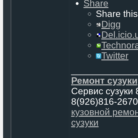
Share
Share this
Digg
Del.icio.
Technora
Twitter
____________
Ремонт сузуки
Сервис сузуки 
8(926)816-2670
кузовной ремо
сузуки